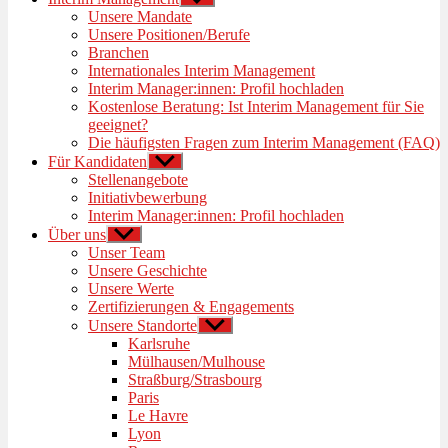
anzeigen
Unsere Mandate
Unsere Positionen/Berufe
Branchen
Internationales Interim Management
Interim Manager:innen: Profil hochladen
Kostenlose Beratung: Ist Interim Management für Sie
geeignet?
Die häufigsten Fragen zum Interim Management (FAQ)
Für Kandidaten
Untermenü
anzeigen
Stellenangebote
Initiativbewerbung
Interim Manager:innen: Profil hochladen
Über uns
Untermenü
anzeigen
Unser Team
Unsere Geschichte
Unsere Werte
Zertifizierungen & Engagements
Unsere Standorte
Untermenü
anzeigen
Karlsruhe
Mülhausen/Mulhouse
Straßburg/Strasbourg
Paris
Le Havre
Lyon