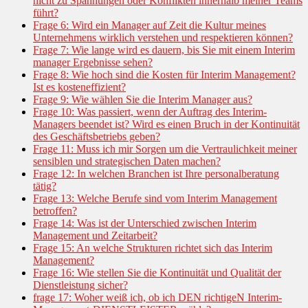
nicht zu Spannungen oder Konflikten innerhalb meiner Teams
führt?
Frage 6: Wird ein Manager auf Zeit die Kultur meines
Unternehmens wirklich verstehen und respektieren können?
Frage 7: Wie lange wird es dauern, bis Sie mit einem Interim
manager Ergebnisse sehen?
Frage 8: Wie hoch sind die Kosten für Interim Management?
Ist es kosteneffizient?
Frage 9: Wie wählen Sie die Interim Manager aus?
Frage 10: Was passiert, wenn der Auftrag des Interim-
Managers beendet ist? Wird es einen Bruch in der Kontinuität
des Geschäftsbetriebs geben?
Frage 11: Muss ich mir Sorgen um die Vertraulichkeit meiner
sensiblen und strategischen Daten machen?
Frage 12: In welchen Branchen ist Ihre personalberatung
tätig?
Frage 13: Welche Berufe sind vom Interim Management
betroffen?
Frage 14: Was ist der Unterschied zwischen Interim
Management und Zeitarbeit?
Frage 15: An welche Strukturen richtet sich das Interim
Management?
Frage 16: Wie stellen Sie die Kontinuität und Qualität der
Dienstleistung sicher?
frage 17: Woher weiß ich, ob ich DEN richtigeN Interim-