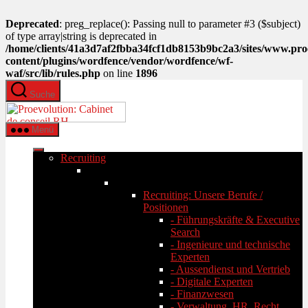
Deprecated
: preg_replace(): Passing null to parameter #3 ($subject)
of type array|string is deprecated in
/home/clients/41a3d7af2fbba34fcf1db8153b9bc2a3/sites/www.pro
content/plugins/wordfence/vendor/wordfence/wf-
waf/src/lib/rules.php
on line
1896
Zum
Suche
Inhalt
PROEVOLUTION
springen
Menü
Recruiting
Recruiting: Unsere Berufe /
Positionen
- Führungskräfte & Executive
Search
- Ingenieure und technische
Experten
- Aussendienst und Vertrieb
- Digitale Experten
- Finanzwesen
- Verwaltung, HR, Recht,