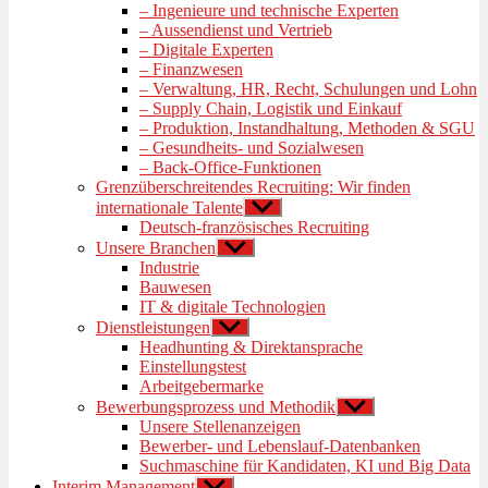
– Ingenieure und technische Experten
– Aussendienst und Vertrieb
– Digitale Experten
– Finanzwesen
– Verwaltung, HR, Recht, Schulungen und Lohn
– Supply Chain, Logistik und Einkauf
– Produktion, Instandhaltung, Methoden & SGU
– Gesundheits- und Sozialwesen
– Back-Office-Funktionen
Grenzüberschreitendes Recruiting: Wir finden
internationale Talente
Untermenü
anzeigen
Deutsch-französisches Recruiting
Unsere Branchen
Untermenü
anzeigen
Industrie
Bauwesen
IT & digitale Technologien
Dienstleistungen
Untermenü
anzeigen
Headhunting & Direktansprache
Einstellungstest
Arbeitgebermarke
Bewerbungsprozess und Methodik
Untermenü
anzeigen
Unsere Stellenanzeigen
Bewerber- und Lebenslauf-Datenbanken
Suchmaschine für Kandidaten, KI und Big Data
Interim Management
Untermenü