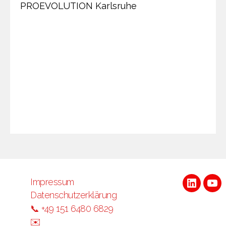
PROEVOLUTION Karlsruhe
Impressum
LinkedI
Yo
Datenschutzerklärung
📞 +49 151 6480 6829
✉️