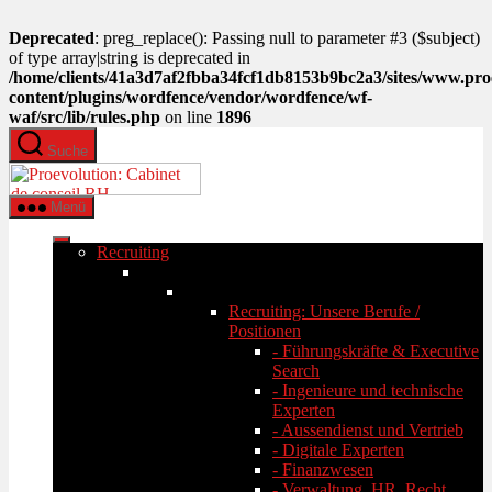
Deprecated
: preg_replace(): Passing null to parameter #3 ($subject)
of type array|string is deprecated in
/home/clients/41a3d7af2fbba34fcf1db8153b9bc2a3/sites/www.pro
content/plugins/wordfence/vendor/wordfence/wf-
waf/src/lib/rules.php
on line
1896
Zum
Suche
Inhalt
PROEVOLUTION
springen
Menü
Recruiting
Recruiting: Unsere Berufe /
Positionen
- Führungskräfte & Executive
Search
- Ingenieure und technische
Experten
- Aussendienst und Vertrieb
- Digitale Experten
- Finanzwesen
- Verwaltung, HR, Recht,