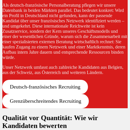
Als deutsch-französische Personalberatung pflegen wir unsere
Datenbank in beiden Märkten parallel. Das bedeutet konkret: Wird
ein Profil in Deutschland nicht gefunden, kann der passende
Kandidat über unser französisches Netzwerk identifiziert werden –
und umgekehrt. Diese internationale Reichweite ist kein
Zusatzservice, sondern der Kern unseres Geschäftsmodells und
einer der wesentlichen Gründe, warum sich die Zusammenarbeit mit
einer spezialisierten externen Beratung wirtschaftlich rechnet: Sie
kaufen Zugang zu einem Netzwerk und einer Marktkenntnis, deren
Aufbau intern Jahre dauern und entsprechende Ressourcen binden
würde.
Unser Netzwerk umfasst auch zahlreiche Kandidaten aus Belgien,
aus der Schweiz, aus Österreich und weiteren Ländern.
Deutsch-französisches Recruiting
Grenzüberschreitendes Recruiting
Qualität vor Quantität: Wie wir
Kandidaten bewerten