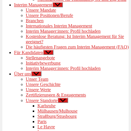
Interim Management
Untermenü
anzeigen
Unsere Mandate
Unsere Positionen/Berufe
Branchen
Internationales Interim Management
Interim Manager:innen: Profil hochladen
Kostenlose Beratung: Ist Interim Management für Sie
geeignet?
Die häufigsten Fragen zum Interim Management (FAQ)
Für Kandidaten
Untermenü
anzeigen
Stellenangebote
Initiativbewerbung
Interim Manager:innen: Profil hochladen
Über uns
Untermenü
anzeigen
Unser Team
Unsere Geschichte
Unsere Werte
Zertifizierungen & Engagements
Unsere Standorte
Untermenü
anzeigen
Karlsruhe
Mülhausen/Mulhouse
Straßburg/Strasbourg
Paris
Le Havre