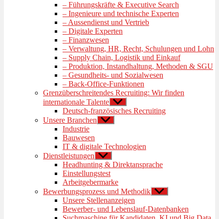
anzeigen
– Führungskräfte & Executive Search
– Ingenieure und technische Experten
– Aussendienst und Vertrieb
– Digitale Experten
– Finanzwesen
– Verwaltung, HR, Recht, Schulungen und Lohn
– Supply Chain, Logistik und Einkauf
– Produktion, Instandhaltung, Methoden & SGU
– Gesundheits- und Sozialwesen
– Back-Office-Funktionen
Grenzüberschreitendes Recruiting: Wir finden
internationale Talente
Untermenü
anzeigen
Deutsch-französisches Recruiting
Unsere Branchen
Untermenü
anzeigen
Industrie
Bauwesen
IT & digitale Technologien
Dienstleistungen
Untermenü
anzeigen
Headhunting & Direktansprache
Einstellungstest
Arbeitgebermarke
Bewerbungsprozess und Methodik
Untermenü
anzeigen
Unsere Stellenanzeigen
Bewerber- und Lebenslauf-Datenbanken
Suchmaschine für Kandidaten, KI und Big Data