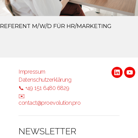
REFERENT M/W/D FÜR HR/MARKETING
Impressum
LinkedI
Yo
Datenschutzerklärung
📞 +49 151 6480 6829
✉️
contact@proevolution.pro
NEWSLETTER