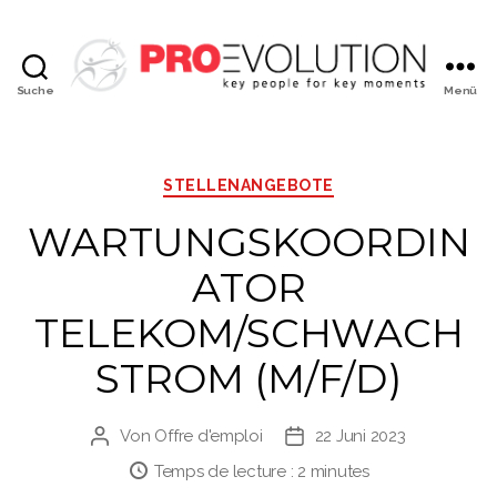
Suche
Menü
PROEVOLUTION
Kategorien
STELLENANGEBOTE
WARTUNGSKOORDIN
ATOR
TELEKOM/SCHWACH
STROM (M/F/D)
Von
Offre d'emploi
22 Juni 2023
Beitragsautor
Veröffentlichungsdatum
Temps de lecture :
2
minutes