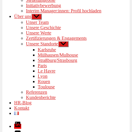
Stellenangebote
Initiativbewerbung
Interim Manager:innen: Profil hochladen
Über uns
Untermenü
anzeigen
Unser Team
Unsere Geschichte
Unsere Werte
Zertifizierungen & Engagements
Unsere Standorte
Untermenü
anzeigen
Karlsruhe
Mülhausen/Mulhouse
Straßburg/Strasbourg
Paris
Le Havre
Lyon
Rouen
Toulouse
Referenzen
Kundenberichte
HR-Blog
Kontakt
LinkedIn
Youtube