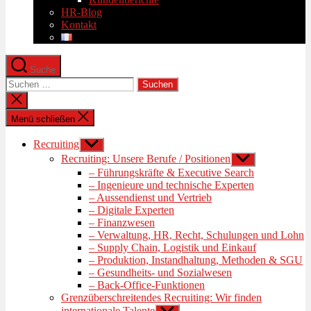
HR-Blog
Kontakt
Suche
Suchen
nach:
Suche
schließen
Menü schließen
Recruiting
Untermenü
anzeigen
Recruiting: Unsere Berufe / Positionen
Untermenü
anzeigen
– Führungskräfte & Executive Search
– Ingenieure und technische Experten
– Aussendienst und Vertrieb
– Digitale Experten
– Finanzwesen
– Verwaltung, HR, Recht, Schulungen und Lohn
– Supply Chain, Logistik und Einkauf
– Produktion, Instandhaltung, Methoden & SGU
– Gesundheits- und Sozialwesen
– Back-Office-Funktionen
Grenzüberschreitendes Recruiting: Wir finden
internationale Talente
Untermenü