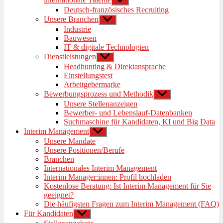
anzeigen
Deutsch-französisches Recruiting
Unsere Branchen
Untermenü
anzeigen
Industrie
Bauwesen
IT & digitale Technologien
Dienstleistungen
Untermenü
anzeigen
Headhunting & Direktansprache
Einstellungstest
Arbeitgebermarke
Bewerbungsprozess und Methodik
Untermenü
anzeigen
Unsere Stellenanzeigen
Bewerber- und Lebenslauf-Datenbanken
Suchmaschine für Kandidaten, KI und Big Data
Interim Management
Untermenü
anzeigen
Unsere Mandate
Unsere Positionen/Berufe
Branchen
Internationales Interim Management
Interim Manager:innen: Profil hochladen
Kostenlose Beratung: Ist Interim Management für Sie
geeignet?
Die häufigsten Fragen zum Interim Management (FAQ)
Für Kandidaten
Untermenü
anzeigen