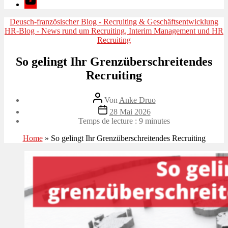
Kategorien
Deusch-französischer Blog - Recruiting & Geschäftsentwicklung
HR-Blog - News rund um Recruiting, Interim Management und HR
Recruiting
So gelingt Ihr Grenzüberschreitendes
Recruiting
Beitragsautor
Von
Anke Druo
Veröffentlichungsdatum
28 Mai 2026
Temps de lecture :
9
minutes
Home
»
So gelingt Ihr Grenzüberschreitendes Recruiting