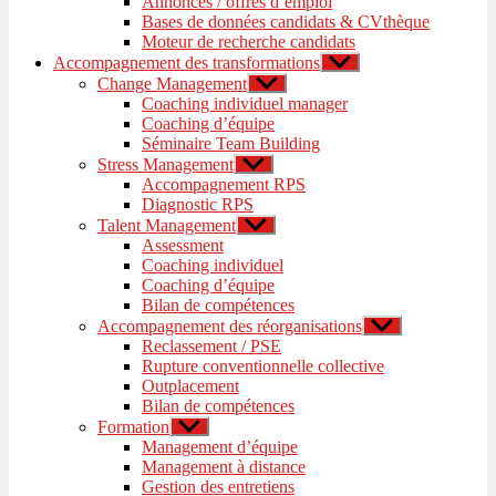
Annonces / offres d’emploi
sous-
Bases de données candidats & CVthèque
menu
Moteur de recherche candidats
Accompagnement des transformations
Afficher
le
Change Management
Afficher
sous-
le
Coaching individuel manager
menu
sous-
Coaching d’équipe
menu
Séminaire Team Building
Stress Management
Afficher
le
Accompagnement RPS
sous-
Diagnostic RPS
menu
Talent Management
Afficher
le
Assessment
sous-
Coaching individuel
menu
Coaching d’équipe
Bilan de compétences
Accompagnement des réorganisations
Afficher
le
Reclassement / PSE
sous-
Rupture conventionnelle collective
menu
Outplacement
Bilan de compétences
Formation
Afficher
le
Management d’équipe
sous-
Management à distance
menu
Gestion des entretiens