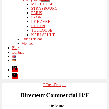
le
MULHOUSE
sous-
STRASBOURG
menu
PARIS
LYON
LE HAVRE
ROUEN
TOULOUSE
KARLSRUHE
Études de cas
Médias
Blog
Contact
Linkedin
Youtube
Catégories
Offres d'emploi
Directeur Commercial H/F
Poste fermé