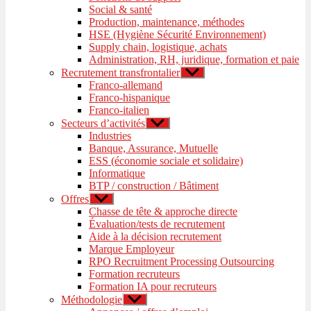
Social & santé
Production, maintenance, méthodes
HSE (Hygiène Sécurité Environnement)
Supply chain, logistique, achats
Administration, RH, juridique, formation et paie
Recrutement transfrontalier
Afficher
le
Franco-allemand
sous-
Franco-hispanique
menu
Franco-italien
Secteurs d’activités
Afficher
le
Industries
sous-
Banque, Assurance, Mutuelle
menu
ESS (économie sociale et solidaire)
Informatique
BTP / construction / Bâtiment
Offres
Afficher
le
Chasse de tête & approche directe
sous-
Évaluation/tests de recrutement
menu
Aide à la décision recrutement
Marque Employeur
RPO Recruitment Processing Outsourcing
Formation recruteurs
Formation IA pour recruteurs
Méthodologie
Afficher
le