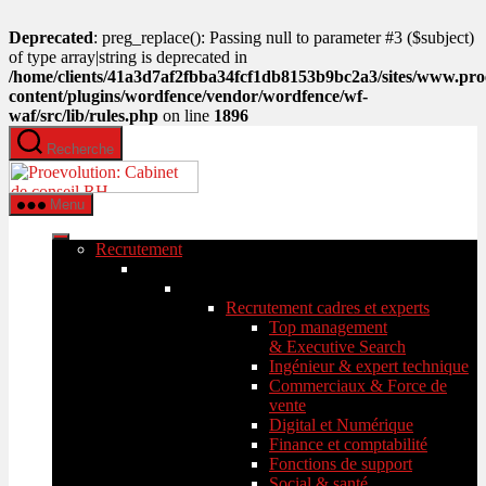
Deprecated
: preg_replace(): Passing null to parameter #3 ($subject)
of type array|string is deprecated in
/home/clients/41a3d7af2fbba34fcf1db8153b9bc2a3/sites/www.pro
content/plugins/wordfence/vendor/wordfence/wf-
waf/src/lib/rules.php
on line
1896
Aller
Recherche
au
PROEVOLUTION
contenu
Menu
Recrutement
Recrutement cadres et experts
Top management
& Executive Search
Ingénieur & expert technique
Commerciaux & Force de
vente
Digital et Numérique
Finance et comptabilité
Fonctions de support
Social & santé