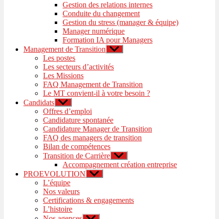
Gestion des relations internes
Conduite du changement
Gestion du stress (manager & équipe)
Manager numérique
Formation IA pour Managers
Management de Transition
Afficher
le
Les postes
sous-
Les secteurs d’activités
menu
Les Missions
FAQ Management de Transition
Le MT convient-il à votre besoin ?
Candidats
Afficher
le
Offres d’emploi
sous-
Candidature spontanée
menu
Candidature Manager de Transition
FAQ des managers de transition
Bilan de compétences
Transition de Carrière
Afficher
le
Accompagnement création entreprise
sous-
PROEVOLUTION
Afficher
menu
le
L’équipe
sous-
Nos valeurs
menu
Certifications & engagements
L’histoire
Nos agences
Afficher