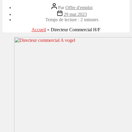
Auteur
Par
Offre d'emploi
de
Date
29 mai 2023
l’article
de
Temps de lecture :
2
minutes
l’article
Accueil
»
Directeur Commercial H/F