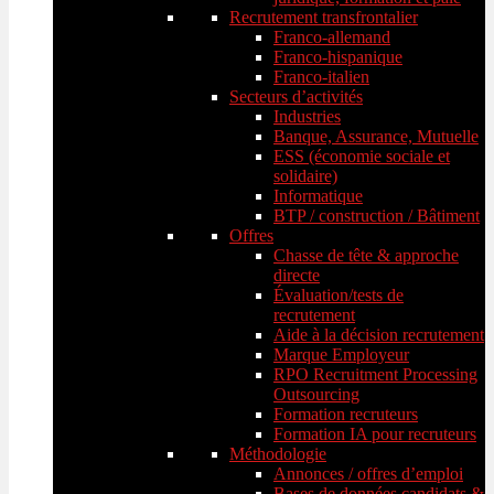
Recrutement transfrontalier
Franco-allemand
Franco-hispanique
Franco-italien
Secteurs d’activités
Industries
Banque, Assurance, Mutuelle
ESS (économie sociale et
solidaire)
Informatique
BTP / construction / Bâtiment
Offres
Chasse de tête & approche
directe
Évaluation/tests de
recrutement
Aide à la décision recrutement
Marque Employeur
RPO Recruitment Processing
Outsourcing
Formation recruteurs
Formation IA pour recruteurs
Méthodologie
Annonces / offres d’emploi
Bases de données candidats &