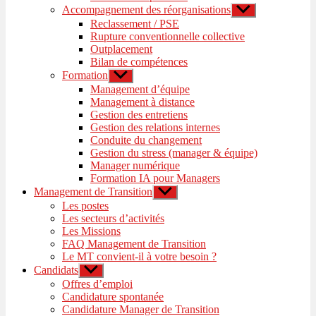
Accompagnement des réorganisations
Afficher
le
Reclassement / PSE
sous-
Rupture conventionnelle collective
menu
Outplacement
Bilan de compétences
Formation
Afficher
le
Management d’équipe
sous-
Management à distance
menu
Gestion des entretiens
Gestion des relations internes
Conduite du changement
Gestion du stress (manager & équipe)
Manager numérique
Formation IA pour Managers
Management de Transition
Afficher
le
Les postes
sous-
Les secteurs d’activités
menu
Les Missions
FAQ Management de Transition
Le MT convient-il à votre besoin ?
Candidats
Afficher
le
Offres d’emploi
sous-
Candidature spontanée
menu
Candidature Manager de Transition