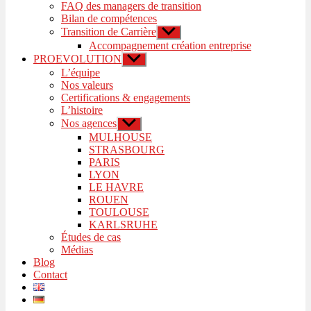
FAQ des managers de transition
Bilan de compétences
Transition de Carrière
Afficher
le
Accompagnement création entreprise
sous-
PROEVOLUTION
Afficher
menu
le
L’équipe
sous-
Nos valeurs
menu
Certifications & engagements
L’histoire
Nos agences
Afficher
le
MULHOUSE
sous-
STRASBOURG
menu
PARIS
LYON
LE HAVRE
ROUEN
TOULOUSE
KARLSRUHE
Études de cas
Médias
Blog
Contact