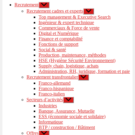
Recrutement
Afficher
le
Recrutement cadres et experts
Afficher
sous-
le
Top management & Executive Search
menu
sous-
Ingénieur & expert technique
menu
Commerciaux & Force de vente
Digital et Numérique
Finance et comptabilité
Fonctions de support
Social & santé
Production, maintenance, méthodes
HSE (Hygiène Sécurité Environnement)
Supply chain, logistique, achats
Administration, RH, juridique, formation et paie
Recrutement transfrontalier
Afficher
le
Franco-allemand
sous-
Franco-hispanique
menu
Franco-italien
Secteurs d’activités
Afficher
le
Industries
sous-
Banque, Assurance, Mutuelle
menu
ESS (économie sociale et solidaire)
Informatique
BTP / construction / Bâtiment
Offres
Afficher