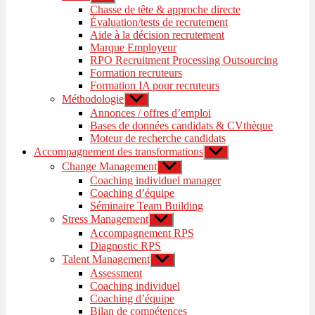
le
Chasse de tête & approche directe
sous-
Évaluation/tests de recrutement
menu
Aide à la décision recrutement
Marque Employeur
RPO Recruitment Processing Outsourcing
Formation recruteurs
Formation IA pour recruteurs
Méthodologie
Afficher
le
Annonces / offres d’emploi
sous-
Bases de données candidats & CVthèque
menu
Moteur de recherche candidats
Accompagnement des transformations
Afficher
le
Change Management
Afficher
sous-
le
Coaching individuel manager
menu
sous-
Coaching d’équipe
menu
Séminaire Team Building
Stress Management
Afficher
le
Accompagnement RPS
sous-
Diagnostic RPS
menu
Talent Management
Afficher
le
Assessment
sous-
Coaching individuel
menu
Coaching d’équipe
Bilan de compétences