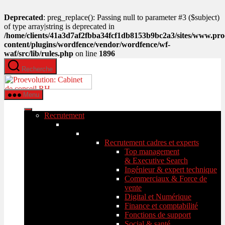
Deprecated
: preg_replace(): Passing null to parameter #3 ($subject)
of type array|string is deprecated in
/home/clients/41a3d7af2fbba34fcf1db8153b9bc2a3/sites/www.pro
content/plugins/wordfence/vendor/wordfence/wf-
waf/src/lib/rules.php
on line
1896
Aller
Recherche
au
PROEVOLUTION
contenu
Menu
Recrutement
Recrutement cadres et experts
Top management
& Executive Search
Ingénieur & expert technique
Commerciaux & Force de
vente
Digital et Numérique
Finance et comptabilité
Fonctions de support
Social & santé