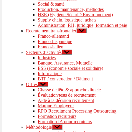
Social & santé
Production, maintenance, méthodes
HSE (Hygiène Sécurité Environnement)
Supply chain, logistique, achats
Administration, RH, juridique, formation et paie
Recrutement transfrontalier
Afficher
le
Franco-allemand
sous-
Franco-hispanique
menu
Franco-italien
Secteurs d’activités
Afficher
le
Industries
sous-
Banque, Assurance, Mutuelle
menu
ESS (économie sociale et solidaire)
Informatique
BTP / construction / Bâtiment
Offres
Afficher
le
Chasse de tête & approche directe
sous-
Évaluation/tests de recrutement
menu
Aide à la décision recrutement
Marque Employeur
RPO Recruitment Processing Outsourcing
Formation recruteurs
Formation IA pour recruteurs
Méthodologie
Afficher
le