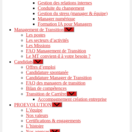
Gestion des relations internes
Conduite du changement
Gestion du stress (manager & équipe)
Manager numérique
Formation IA pour Managers
Management de Transition
Afficher
le
Les postes
sous-
Les secteurs d’activités
menu
Les Missions
FAQ Management de Transition
Le MT convient-il à votre besoin ?
Candidats
Afficher
le
Offres d’emploi
sous-
Candidature spontanée
menu
Candidature Manager de Transition
FAQ des managers de transition
Bilan de compétences
Transition de Carrière
Afficher
le
Accompagnement création entreprise
sous-
PROEVOLUTION
Afficher
menu
le
L’équipe
sous-
Nos valeurs
menu
Certifications & engagements
L’histoire
Nos agences
Afficher