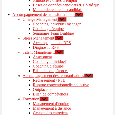
Annonces / offres d’emploi
sous-
Bases de données candidats & CVthèque
menu
Moteur de recherche candidats
Accompagnement des transformations
Afficher
le
Change Management
Afficher
sous-
le
Coaching individuel manager
menu
sous-
Coaching d’équipe
menu
Séminaire Team Building
Stress Management
Afficher
le
Accompagnement RPS
sous-
Diagnostic RPS
menu
Talent Management
Afficher
le
Assessment
sous-
Coaching individuel
menu
Coaching d’équipe
Bilan de compétences
Accompagnement des réorganisations
Afficher
le
Reclassement / PSE
sous-
Rupture conventionnelle collective
menu
Outplacement
Bilan de compétences
Formation
Afficher
le
Management d’équipe
sous-
Management à distance
menu
Gestion des entretiens