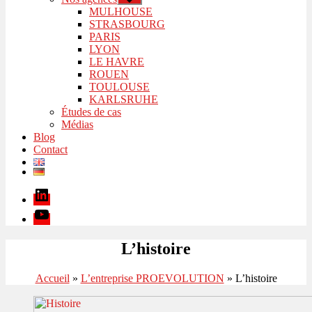
le
MULHOUSE
sous-
STRASBOURG
menu
PARIS
LYON
LE HAVRE
ROUEN
TOULOUSE
KARLSRUHE
Études de cas
Médias
Blog
Contact
Linkedin
Youtube
L’histoire
Accueil
»
L’entreprise PROEVOLUTION
»
L’histoire