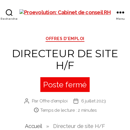
PROEVOLUTION
Recherche
Menu
Catégories
OFFRES D'EMPLOI
DIRECTEUR DE SITE
H/F
Poste fermé
Par
Offre d'emploi
6 juillet 2023
Auteur
Date
de
de
Temps de lecture :
2
minutes
l’article
l’article
Accueil
»
Directeur de site H/F