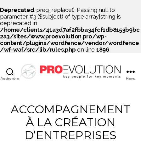
Deprecated
: preg_replace(): Passing null to
parameter #3 ($subject) of type array|string is
deprecated in
/home/clients/41a3d7af2fbba34fcf1db8153b9bc
2a3/sites/www.proevolution.pro/wp-
content/plugins/wordfence/vendor/wordfence
/wf-waf/src/lib/rules.php
on line
1896
Recherche
Menu
PROEVOLUTION
ACCOMPAGNEMENT
À LA CRÉATION
D’ENTREPRISES