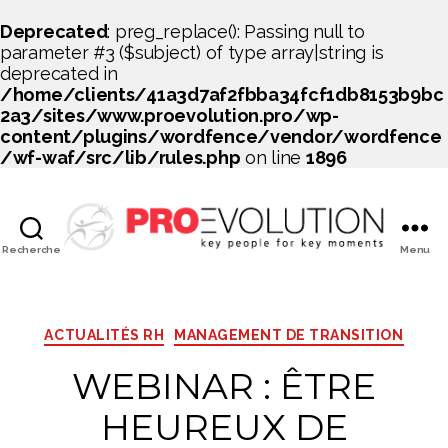
Deprecated
: preg_replace(): Passing null to
parameter #3 ($subject) of type array|string is
deprecated in
/home/clients/41a3d7af2fbba34fcf1db8153b9bc
2a3/sites/www.proevolution.pro/wp-
content/plugins/wordfence/vendor/wordfence
/wf-waf/src/lib/rules.php
on line
1896
Recherche
Menu
PROEVOLUTION
Catégories
ACTUALITÉS RH
MANAGEMENT DE TRANSITION
WEBINAR : ÊTRE
HEUREUX DE