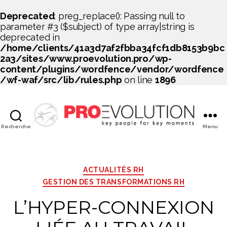
Deprecated
: preg_replace(): Passing null to
parameter #3 ($subject) of type array|string is
deprecated in
/home/clients/41a3d7af2fbba34fcf1db8153b9bc
2a3/sites/www.proevolution.pro/wp-
content/plugins/wordfence/vendor/wordfence
/wf-waf/src/lib/rules.php
on line
1896
Recherche
Menu
PROEVOLUTION
Catégories
ACTUALITÉS RH
GESTION DES TRANSFORMATIONS RH
L’HYPER-CONNEXION