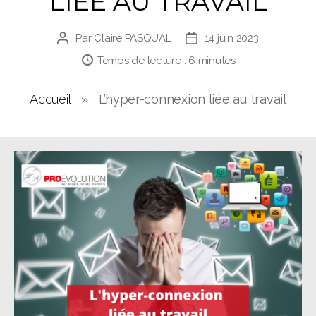
LIÉE AU TRAVAIL
Par
Claire PASQUAL
14 juin 2023
Auteur
Date
de
de
Temps de lecture :
6
minutes
l’article
l’article
Accueil
»
L’hyper-connexion liée au travail