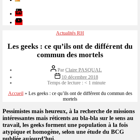
Linkedin
Youtube
Catégories
Actualités RH
Les geeks : ce qu’ils ont de différent du
commun des mortels
Auteur
Par
Claire PASQUAL
de
Date
10 décembre 2018
l’article
de
Temps de lecture :
< 1
minute
l’article
Accueil
»
Les geeks : ce qu’ils ont de différent du commun des
mortels
Pessimistes mais heureux, à la recherche de missions
intéressantes mais réticents au bla-bla sur le sens au
travail, les geeks forment une population à la fois
atypique et homogène, selon une étude du BCG
publiée aujourd’hui.