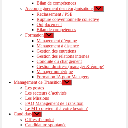
Bilan de compétences
Accompagnement des réorganisations
Afficher
le
Reclassement / PSE
sous-
Rupture conventionnelle collective
menu
Outplacement
Bilan de compétences
Formation
Afficher
le
Management d’équipe
sous-
Management à distance
menu
Gestion des entretiens
Gestion des relations internes
Conduite du changement
Gestion du stress (manager & équipe)
Manager numérique
Formation IA pour Managers
Management de Transition
Afficher
le
Les postes
sous-
Les secteurs d’activités
menu
Les Missions
FAQ Management de Transition
Le MT convient-il à votre besoin ?
Candidats
Afficher
le
Offres d’emploi
sous-
Candidature spontanée
menu