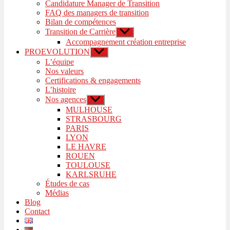
Candidature Manager de Transition
FAQ des managers de transition
Bilan de compétences
Transition de Carrière
Afficher
le
Accompagnement création entreprise
sous-
PROEVOLUTION
Afficher
menu
le
L’équipe
sous-
Nos valeurs
menu
Certifications & engagements
L’histoire
Nos agences
Afficher
le
MULHOUSE
sous-
STRASBOURG
menu
PARIS
LYON
LE HAVRE
ROUEN
TOULOUSE
KARLSRUHE
Études de cas
Médias
Blog
Contact