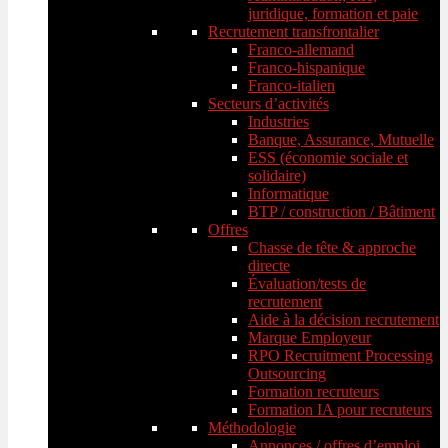
juridique, formation et paie
Recrutement transfrontalier
Franco-allemand
Franco-hispanique
Franco-italien
Secteurs d’activités
Industries
Banque, Assurance, Mutuelle
ESS (économie sociale et
solidaire)
Informatique
BTP / construction / Bâtiment
Offres
Chasse de tête & approche
directe
Évaluation/tests de
recrutement
Aide à la décision recrutement
Marque Employeur
RPO Recruitment Processing
Outsourcing
Formation recruteurs
Formation IA pour recruteurs
Méthodologie
Annonces / offres d’emploi