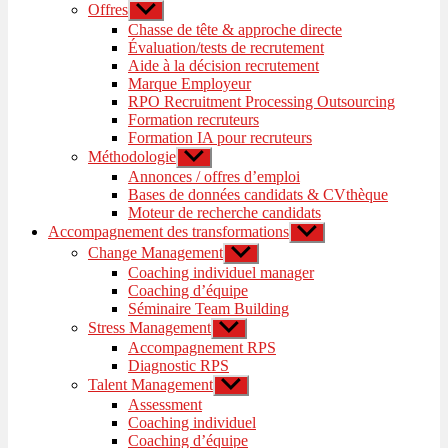
Offres
Afficher
le
Chasse de tête & approche directe
sous-
Évaluation/tests de recrutement
menu
Aide à la décision recrutement
Marque Employeur
RPO Recruitment Processing Outsourcing
Formation recruteurs
Formation IA pour recruteurs
Méthodologie
Afficher
le
Annonces / offres d’emploi
sous-
Bases de données candidats & CVthèque
menu
Moteur de recherche candidats
Accompagnement des transformations
Afficher
le
Change Management
Afficher
sous-
le
Coaching individuel manager
menu
sous-
Coaching d’équipe
menu
Séminaire Team Building
Stress Management
Afficher
le
Accompagnement RPS
sous-
Diagnostic RPS
menu
Talent Management
Afficher
le
Assessment
sous-
Coaching individuel
menu
Coaching d’équipe