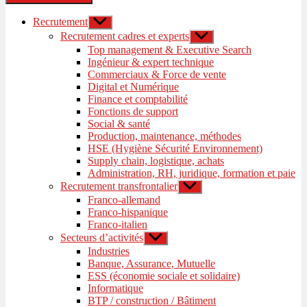
Recrutement
Afficher
le
Recrutement cadres et experts
Afficher
sous-
le
Top management & Executive Search
menu
sous-
Ingénieur & expert technique
menu
Commerciaux & Force de vente
Digital et Numérique
Finance et comptabilité
Fonctions de support
Social & santé
Production, maintenance, méthodes
HSE (Hygiène Sécurité Environnement)
Supply chain, logistique, achats
Administration, RH, juridique, formation et paie
Recrutement transfrontalier
Afficher
le
Franco-allemand
sous-
Franco-hispanique
menu
Franco-italien
Secteurs d’activités
Afficher
le
Industries
sous-
Banque, Assurance, Mutuelle
menu
ESS (économie sociale et solidaire)
Informatique
BTP / construction / Bâtiment