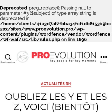
Deprecated
: preg_replace(): Passing null to
parameter #3 ($subject) of type array|string is
deprecated in
/home/clients/41a3d7af2fbba34fcf1db8153b9bc
2a3/sites/www.proevolution.pro/wp-
content/plugins/wordfence/vendor/wordfence
/wf-waf/src/lib/rules.php
on line
1896
Recherche
Menu
PROEVOLUTION
Catégories
ACTUALITÉS RH
OUBLIEZ LES Y ET LES
Z, VOICI (BIENTÔT)