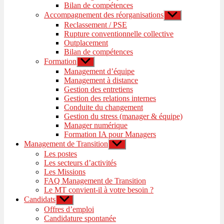
Bilan de compétences
Accompagnement des réorganisations
Afficher
le
Reclassement / PSE
sous-
Rupture conventionnelle collective
menu
Outplacement
Bilan de compétences
Formation
Afficher
le
Management d’équipe
sous-
Management à distance
menu
Gestion des entretiens
Gestion des relations internes
Conduite du changement
Gestion du stress (manager & équipe)
Manager numérique
Formation IA pour Managers
Management de Transition
Afficher
le
Les postes
sous-
Les secteurs d’activités
menu
Les Missions
FAQ Management de Transition
Le MT convient-il à votre besoin ?
Candidats
Afficher
le
Offres d’emploi
sous-
Candidature spontanée
menu