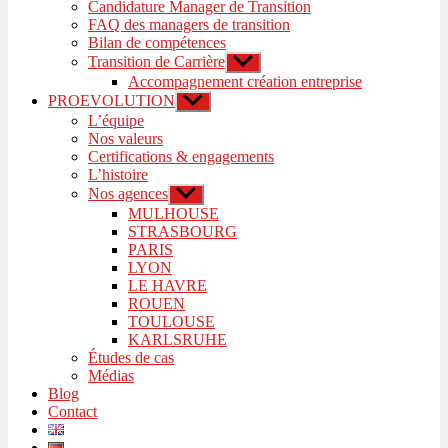
Candidature Manager de Transition
FAQ des managers de transition
Bilan de compétences
Transition de Carrière
Afficher
le
Accompagnement création entreprise
sous-
PROEVOLUTION
Afficher
menu
le
L’équipe
sous-
Nos valeurs
menu
Certifications & engagements
L’histoire
Nos agences
Afficher
le
MULHOUSE
sous-
STRASBOURG
menu
PARIS
LYON
LE HAVRE
ROUEN
TOULOUSE
KARLSRUHE
Études de cas
Médias
Blog
Contact