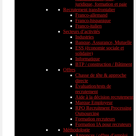
juridique, formation et paie
Recrutement transfrontalier
Franco-allemand
Franco-hispanique
Franco-italien
Secteurs d’activités
Industries
Banque, Assurance, Mutuelle
ESS (économie sociale et
solidaire)
Informatique
BTP / construction / Bâtiment
Offres
Chasse de tête & approche
directe
Évaluation/tests de
recrutement
Aide à la décision recrutement
Marque Employeur
RPO Recruitment Processing
Outsourcing
Formation recruteurs
Formation IA pour recruteurs
Méthodologie
Annonces / offres d’emploi