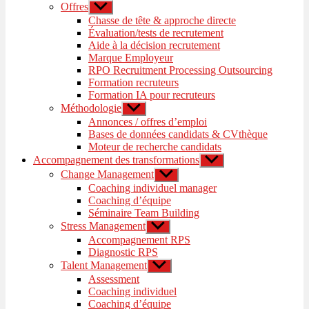
Offres
Afficher
le
Chasse de tête & approche directe
sous-
Évaluation/tests de recrutement
menu
Aide à la décision recrutement
Marque Employeur
RPO Recruitment Processing Outsourcing
Formation recruteurs
Formation IA pour recruteurs
Méthodologie
Afficher
le
Annonces / offres d’emploi
sous-
Bases de données candidats & CVthèque
menu
Moteur de recherche candidats
Accompagnement des transformations
Afficher
le
Change Management
Afficher
sous-
le
Coaching individuel manager
menu
sous-
Coaching d’équipe
menu
Séminaire Team Building
Stress Management
Afficher
le
Accompagnement RPS
sous-
Diagnostic RPS
menu
Talent Management
Afficher
le
Assessment
sous-
Coaching individuel
menu
Coaching d’équipe