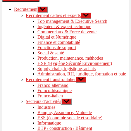
Recrutement
Afficher
le
Recrutement cadres et experts
Afficher
sous-
le
Top management & Executive Search
menu
sous-
Ingénieur & expert technique
menu
Commerciaux & Force de vente
Digital et Numérique
Finance et comptabilité
Fonctions de support
Social & santé
Production, maintenance, méthodes
HSE (Hygiène Sécurité Environnement)
Supply chain, logistique, achats
Administration, RH, juridique, formation et paie
Recrutement transfrontalier
Afficher
le
Franco-allemand
sous-
Franco-hispanique
menu
Franco-italien
Secteurs d’activités
Afficher
le
Industries
sous-
Banque, Assurance, Mutuelle
menu
ESS (économie sociale et solidaire)
Informatique
BTP / construction / Bâtiment