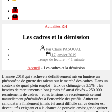
Linkedin
Youtube
Catégories
Actualités RH
Les cadres et la démission
Auteur
Par
Claire PASQUAL
de
Date
17 janvier 2019
l’article
de
Temps de lecture :
< 1
minute
l’article
Accueil
»
Les cadres et la démission
L’année 2018 qui s’achève a définitivement mis en lumière un
phénomène de guerre des talents sur le marché des cadres. Dans un
contexte de quasi plein emploi – taux de chômage de 3.5% -, les
besoins de recrutements n’ont jamais été aussi élevés – 250 000
recrutements de cadres – et les tensions de recrutements se sont
naturellement généralisées à l’ensemble des profils. Attirer un
candidat n’a finalement jamais été aussi difficile car ce dernier est
devenu très exigeant et a la chance de pouvoir envisager de quitter