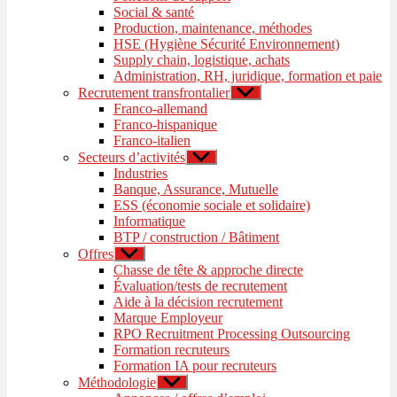
Social & santé
Production, maintenance, méthodes
HSE (Hygiène Sécurité Environnement)
Supply chain, logistique, achats
Administration, RH, juridique, formation et paie
Recrutement transfrontalier
Afficher
le
Franco-allemand
sous-
Franco-hispanique
menu
Franco-italien
Secteurs d’activités
Afficher
le
Industries
sous-
Banque, Assurance, Mutuelle
menu
ESS (économie sociale et solidaire)
Informatique
BTP / construction / Bâtiment
Offres
Afficher
le
Chasse de tête & approche directe
sous-
Évaluation/tests de recrutement
menu
Aide à la décision recrutement
Marque Employeur
RPO Recruitment Processing Outsourcing
Formation recruteurs
Formation IA pour recruteurs
Méthodologie
Afficher
le