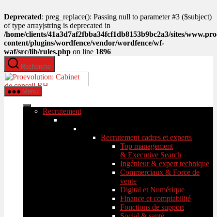
Deprecated
: preg_replace(): Passing null to parameter #3 ($subject)
of type array|string is deprecated in
/home/clients/41a3d7af2fbba34fcf1db8153b9bc2a3/sites/www.pro
content/plugins/wordfence/vendor/wordfence/wf-
waf/src/lib/rules.php
on line
1896
Aller
Recherche
au
PROEVOLUTION
contenu
Menu
Recrutement
Recrutement cadres et experts
Top management
& Executive Search
Ingénieur & expert technique
Commerciaux & Force de
vente
Digital et Numérique
Finance et comptabilité
Fonctions de support
Social & santé