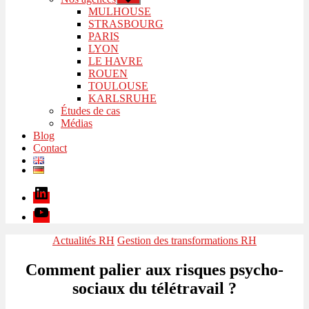
le
MULHOUSE
sous-
STRASBOURG
menu
PARIS
LYON
LE HAVRE
ROUEN
TOULOUSE
KARLSRUHE
Études de cas
Médias
Blog
Contact
Linkedin
Youtube
Catégories
Actualités RH
Gestion des transformations RH
Comment palier aux risques psycho-
sociaux du télétravail ?