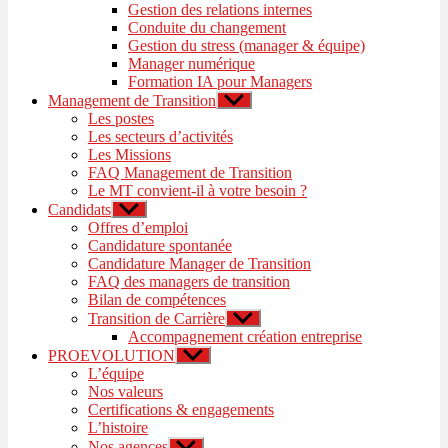
Gestion des relations internes
Conduite du changement
Gestion du stress (manager & équipe)
Manager numérique
Formation IA pour Managers
Management de Transition
Afficher
le
Les postes
sous-
Les secteurs d’activités
menu
Les Missions
FAQ Management de Transition
Le MT convient-il à votre besoin ?
Candidats
Afficher
le
Offres d’emploi
sous-
Candidature spontanée
menu
Candidature Manager de Transition
FAQ des managers de transition
Bilan de compétences
Transition de Carrière
Afficher
le
Accompagnement création entreprise
sous-
PROEVOLUTION
Afficher
menu
le
L’équipe
sous-
Nos valeurs
menu
Certifications & engagements
L’histoire
Nos agences
Afficher