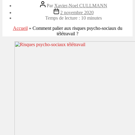
Auteur
Par
Xavier-Noel CULLMANN
de
Date
2 novembre 2020
l’article
de
Temps de lecture :
10
minutes
l’article
Accueil
»
Comment palier aux risques psycho-sociaux du
télétravail ?