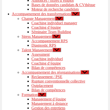
Annonces / offres d’emploi
sous-
Bases de données candidats & CVthèque
menu
Moteur de recherche candidats
Accompagnement des transformations
Afficher
le
Change Management
Afficher
sous-
le
Coaching individuel manager
menu
sous-
Coaching d’équipe
menu
Séminaire Team Building
Stress Management
Afficher
le
Accompagnement RPS
sous-
Diagnostic RPS
menu
Talent Management
Afficher
le
Assessment
sous-
Coaching individuel
menu
Coaching d’équipe
Bilan de compétences
Accompagnement des réorganisations
Afficher
le
Reclassement / PSE
sous-
Rupture conventionnelle collective
menu
Outplacement
Bilan de compétences
Formation
Afficher
le
Management d’équipe
sous-
Management à distance
menu
Gestion des entretiens