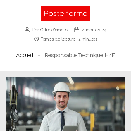
Poste fermé
Par
Offre d'emploi
4 mars 2024
Auteur
Date
de
de
Temps de lecture :
2
minutes
l’article
l’article
Accueil
»
Responsable Technique H/F