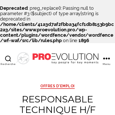
Deprecated
: preg_replace(): Passing null to
parameter #3 ($subject) of type array|string is
deprecated in
/home/clients/41a3d7af2fbba34fcf1db8153b9bc
2a3/sites/www.proevolution.pro/wp-
content/plugins/wordfence/vendor/wordfence
/wf-waf/src/lib/rules.php
on line
1896
Recherche
Menu
PROEVOLUTION
Catégories
OFFRES D'EMPLOI
RESPONSABLE
TECHNIQUE H/F