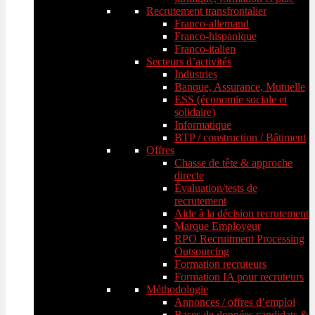
Recrutement transfrontalier
Franco-allemand
Franco-hispanique
Franco-italien
Secteurs d’activités
Industries
Banque, Assurance, Mutuelle
ESS (économie sociale et
solidaire)
Informatique
BTP / construction / Bâtiment
Offres
Chasse de tête & approche
directe
Évaluation/tests de
recrutement
Aide à la décision recrutement
Marque Employeur
RPO Recruitment Processing
Outsourcing
Formation recruteurs
Formation IA pour recruteurs
Méthodologie
Annonces / offres d’emploi
Bases de données candidats &