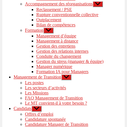
Accompagnement des réorganisations
Afficher
le
Reclassement / PSE
sous-
Rupture conventionnelle collective
menu
Outplacement
Bilan de compétences
Formation
Afficher
le
Management d’équipe
sous-
Management à distance
menu
Gestion des entretiens
Gestion des relations internes
Conduite du changement
Gestion du stress (manager & équipe)
Manager numérique
Formation IA pour Managers
Management de Transition
Afficher
le
Les postes
sous-
Les secteurs d’activités
menu
Les Missions
FAQ Management de Transition
Le MT convient-il à votre besoin ?
Candidats
Afficher
le
Offres d’emploi
sous-
Candidature spontanée
menu
Candidature Manager de Transition