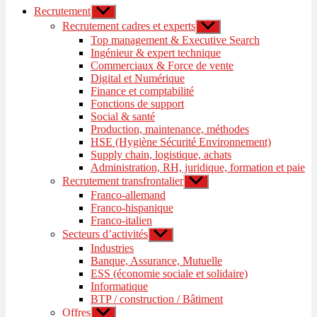
Recrutement
Afficher
le
Recrutement cadres et experts
Afficher
sous-
le
Top management & Executive Search
menu
sous-
Ingénieur & expert technique
menu
Commerciaux & Force de vente
Digital et Numérique
Finance et comptabilité
Fonctions de support
Social & santé
Production, maintenance, méthodes
HSE (Hygiène Sécurité Environnement)
Supply chain, logistique, achats
Administration, RH, juridique, formation et paie
Recrutement transfrontalier
Afficher
le
Franco-allemand
sous-
Franco-hispanique
menu
Franco-italien
Secteurs d’activités
Afficher
le
Industries
sous-
Banque, Assurance, Mutuelle
menu
ESS (économie sociale et solidaire)
Informatique
BTP / construction / Bâtiment
Offres
Afficher