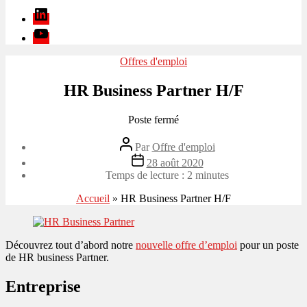
Linkedin
Youtube
Catégories
Offres d'emploi
HR Business Partner H/F
Poste fermé
Auteur
Par
Offre d'emploi
de
Date
28 août 2020
l’article
de
Temps de lecture :
2
minutes
l’article
Accueil
»
HR Business Partner H/F
Découvrez tout d’abord notre
nouvelle offre d’emploi
pour un poste
de HR business Partner.
Entreprise