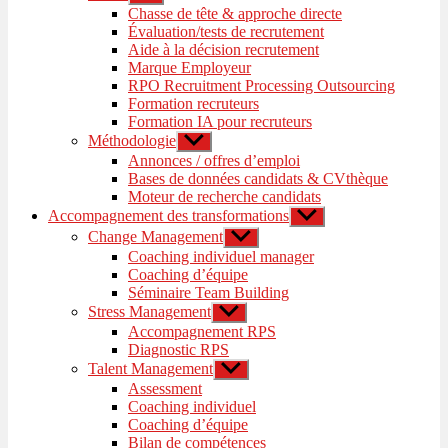
le
Chasse de tête & approche directe
sous-
Évaluation/tests de recrutement
menu
Aide à la décision recrutement
Marque Employeur
RPO Recruitment Processing Outsourcing
Formation recruteurs
Formation IA pour recruteurs
Méthodologie
Afficher
le
Annonces / offres d’emploi
sous-
Bases de données candidats & CVthèque
menu
Moteur de recherche candidats
Accompagnement des transformations
Afficher
le
Change Management
Afficher
sous-
le
Coaching individuel manager
menu
sous-
Coaching d’équipe
menu
Séminaire Team Building
Stress Management
Afficher
le
Accompagnement RPS
sous-
Diagnostic RPS
menu
Talent Management
Afficher
le
Assessment
sous-
Coaching individuel
menu
Coaching d’équipe
Bilan de compétences