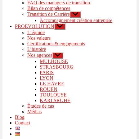
FAQ des managers de transition
Bilan de compétences
Transition de Carrière
Afficher
le
Accompagnement création entreprise
sous-
PROEVOLUTION
Afficher
menu
le
L’équipe
sous-
Nos valeurs
menu
Certifications & engagements
L’histoire
Nos agences
Afficher
le
MULHOUSE
sous-
STRASBOURG
menu
PARIS
LYON
LE HAVRE
ROUEN
TOULOUSE
KARLSRUHE
Études de cas
Médias
Blog
Contact