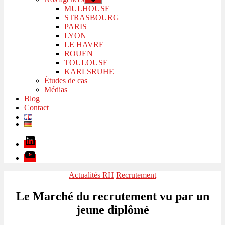
le
MULHOUSE
sous-
STRASBOURG
menu
PARIS
LYON
LE HAVRE
ROUEN
TOULOUSE
KARLSRUHE
Études de cas
Médias
Blog
Contact
Linkedin
Youtube
Catégories
Actualités RH
Recrutement
Le Marché du recrutement vu par un
jeune diplômé