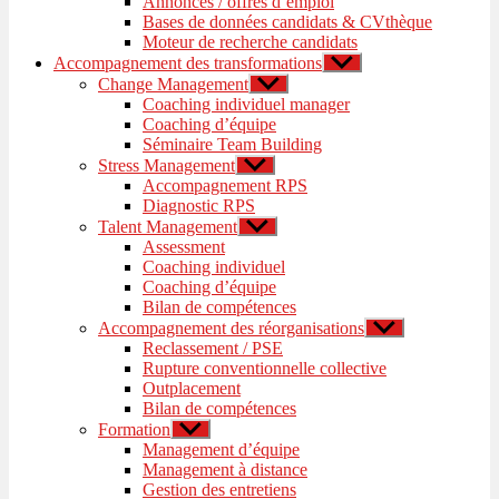
Annonces / offres d’emploi
sous-
Bases de données candidats & CVthèque
menu
Moteur de recherche candidats
Accompagnement des transformations
Afficher
le
Change Management
Afficher
sous-
le
Coaching individuel manager
menu
sous-
Coaching d’équipe
menu
Séminaire Team Building
Stress Management
Afficher
le
Accompagnement RPS
sous-
Diagnostic RPS
menu
Talent Management
Afficher
le
Assessment
sous-
Coaching individuel
menu
Coaching d’équipe
Bilan de compétences
Accompagnement des réorganisations
Afficher
le
Reclassement / PSE
sous-
Rupture conventionnelle collective
menu
Outplacement
Bilan de compétences
Formation
Afficher
le
Management d’équipe
sous-
Management à distance
menu
Gestion des entretiens