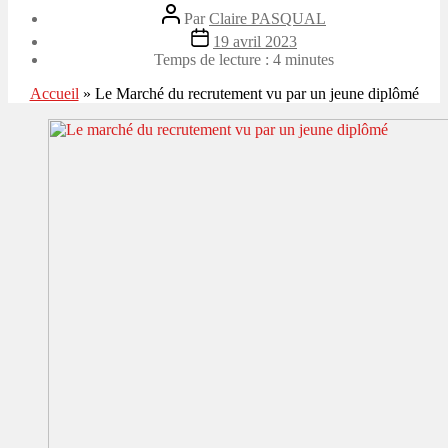
Auteur
Par
Claire PASQUAL
de
Date
19 avril 2023
l’article
de
Temps de lecture :
4
minutes
l’article
Accueil
»
Le Marché du recrutement vu par un jeune diplômé