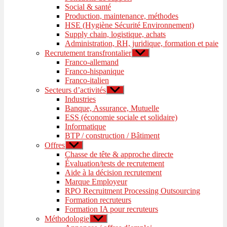
Social & santé
Production, maintenance, méthodes
HSE (Hygiène Sécurité Environnement)
Supply chain, logistique, achats
Administration, RH, juridique, formation et paie
Recrutement transfrontalier
Afficher
le
Franco-allemand
sous-
Franco-hispanique
menu
Franco-italien
Secteurs d’activités
Afficher
le
Industries
sous-
Banque, Assurance, Mutuelle
menu
ESS (économie sociale et solidaire)
Informatique
BTP / construction / Bâtiment
Offres
Afficher
le
Chasse de tête & approche directe
sous-
Évaluation/tests de recrutement
menu
Aide à la décision recrutement
Marque Employeur
RPO Recruitment Processing Outsourcing
Formation recruteurs
Formation IA pour recruteurs
Méthodologie
Afficher
le