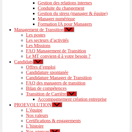
Gestion des relations internes
Conduite du changement
Gestion du stress (manager & équipe)
Manager numérique
Formation IA pour Managers
Management de Transition
Afficher
le
Les postes
sous-
Les secteurs d’activités
menu
Les Missions
FAQ Management de Transition
Le MT convient-il à votre besoin ?
Candidats
Afficher
le
Offres d’emploi
sous-
Candidature spontanée
menu
Candidature Manager de Transition
FAQ des managers de transition
Bilan de compétences
Transition de Carrière
Afficher
le
Accompagnement création entreprise
sous-
PROEVOLUTION
Afficher
menu
le
L’équipe
sous-
Nos valeurs
menu
Certifications & engagements
L’histoire
Nos agences
Afficher