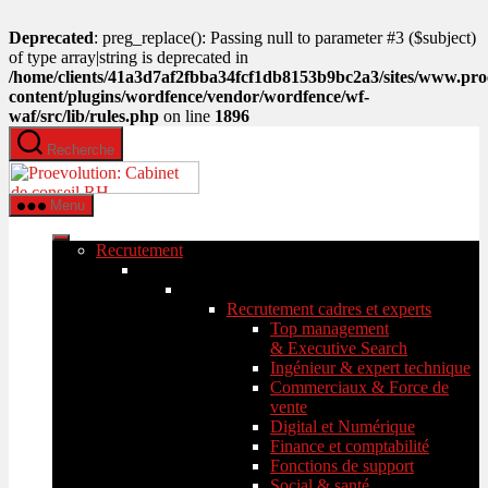
Deprecated
: preg_replace(): Passing null to parameter #3 ($subject)
of type array|string is deprecated in
/home/clients/41a3d7af2fbba34fcf1db8153b9bc2a3/sites/www.pro
content/plugins/wordfence/vendor/wordfence/wf-
waf/src/lib/rules.php
on line
1896
Aller
Recherche
au
PROEVOLUTION
contenu
Menu
Recrutement
Recrutement cadres et experts
Top management
& Executive Search
Ingénieur & expert technique
Commerciaux & Force de
vente
Digital et Numérique
Finance et comptabilité
Fonctions de support
Social & santé