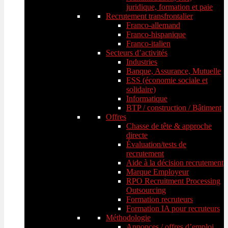
juridique, formation et paie
Recrutement transfrontalier
Franco-allemand
Franco-hispanique
Franco-italien
Secteurs d’activités
Industries
Banque, Assurance, Mutuelle
ESS (économie sociale et
solidaire)
Informatique
BTP / construction / Bâtiment
Offres
Chasse de tête & approche
directe
Évaluation/tests de
recrutement
Aide à la décision recrutement
Marque Employeur
RPO Recruitment Processing
Outsourcing
Formation recruteurs
Formation IA pour recruteurs
Méthodologie
Annonces / offres d’emploi