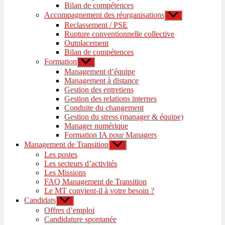
Bilan de compétences
Accompagnement des réorganisations
Afficher
le
Reclassement / PSE
sous-
Rupture conventionnelle collective
menu
Outplacement
Bilan de compétences
Formation
Afficher
le
Management d’équipe
sous-
Management à distance
menu
Gestion des entretiens
Gestion des relations internes
Conduite du changement
Gestion du stress (manager & équipe)
Manager numérique
Formation IA pour Managers
Management de Transition
Afficher
le
Les postes
sous-
Les secteurs d’activités
menu
Les Missions
FAQ Management de Transition
Le MT convient-il à votre besoin ?
Candidats
Afficher
le
Offres d’emploi
sous-
Candidature spontanée
menu