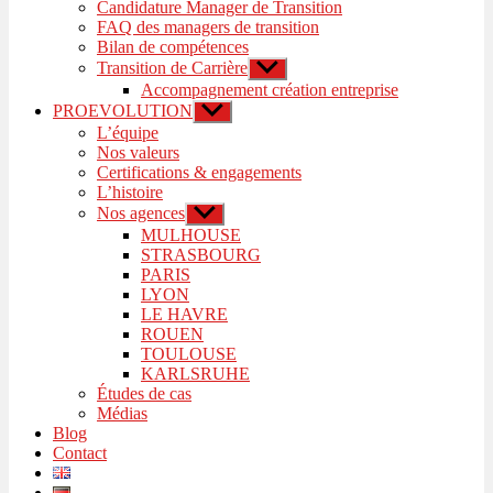
Candidature Manager de Transition
FAQ des managers de transition
Bilan de compétences
Transition de Carrière
Afficher
le
Accompagnement création entreprise
sous-
PROEVOLUTION
Afficher
menu
le
L’équipe
sous-
Nos valeurs
menu
Certifications & engagements
L’histoire
Nos agences
Afficher
le
MULHOUSE
sous-
STRASBOURG
menu
PARIS
LYON
LE HAVRE
ROUEN
TOULOUSE
KARLSRUHE
Études de cas
Médias
Blog
Contact