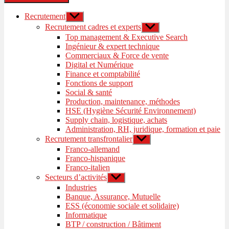
Recrutement
Afficher
le
Recrutement cadres et experts
Afficher
sous-
le
Top management & Executive Search
menu
sous-
Ingénieur & expert technique
menu
Commerciaux & Force de vente
Digital et Numérique
Finance et comptabilité
Fonctions de support
Social & santé
Production, maintenance, méthodes
HSE (Hygiène Sécurité Environnement)
Supply chain, logistique, achats
Administration, RH, juridique, formation et paie
Recrutement transfrontalier
Afficher
le
Franco-allemand
sous-
Franco-hispanique
menu
Franco-italien
Secteurs d’activités
Afficher
le
Industries
sous-
Banque, Assurance, Mutuelle
menu
ESS (économie sociale et solidaire)
Informatique
BTP / construction / Bâtiment