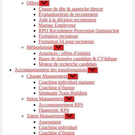
Offres
Afficher
le
Chasse de tête & approche directe
sous-
Évaluation/tests de recrutement
menu
Aide à la décision recrutement
Marque Employeur
RPO Recruitment Processing Outsourcing
Formation recruteurs
Formation IA pour recruteurs
Méthodologie
Afficher
le
Annonces / offres d’emploi
sous-
Bases de données candidats & CVthèque
menu
Moteur de recherche candidats
Accompagnement des transformations
Afficher
le
Change Management
Afficher
sous-
le
Coaching individuel manager
menu
sous-
Coaching d’équipe
menu
Séminaire Team Building
Stress Management
Afficher
le
Accompagnement RPS
sous-
Diagnostic RPS
menu
Talent Management
Afficher
le
Assessment
sous-
Coaching individuel
menu
Coaching d’équipe