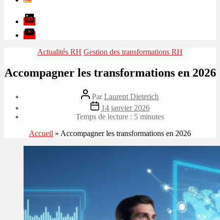
Linkedin
Youtube
Catégories
Actualités RH
Gestion des transformations RH
Accompagner les transformations en 2026
Auteur
Par
Laurent Dieterich
de
Date
14 janvier 2026
l’article
de
Temps de lecture :
5
minutes
l’article
Accueil
»
Accompagner les transformations en 2026